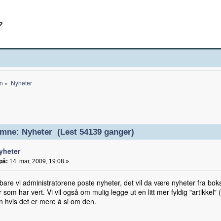
n
»
Nyheter
mne: Nyheter (Lest 54139 ganger)
yheter
på:
14. mar, 2009, 19:08 »
 bare vi administratorene poste nyheter, det vil da være nyheter fra bo
 som har vert. Vi vil også om mulig legge ut en litt mer fyldig "artikkel"
n hvis det er mere å si om den.