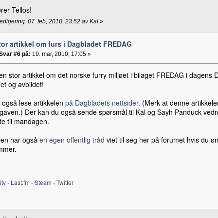
rer Tellos!
redigering: 07. feb, 2010, 23:52 av Kal
»
tor artikkel om furs i Dagbladet FREDAG
Svar #6 på:
19. mar, 2010, 17:05 »
en stor artikkel om det norske furry miljøet i bilaget FREDAG i dagens
uet og avbildet!
 også lese artikkelen
på Dagbladets nettsider
. (Merk at denne artikkele
tgaven.) Der kan du også sende spørsmål til Kal og Sayh Panduck vedrør
te til mandagen.
elen har også
en egen offentlig tråd
viet til seg her på forumet hvis du
mmer.
ity
-
Last.fm
-
Steam
-
Twitter