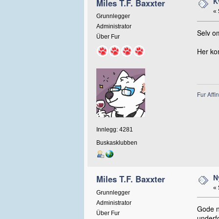
K
Miles T.F. Baxxter
«
Grunnlegger
Administrator
Selv om
Über Fur
Her kom
Fur Affin
Innlegg: 4281
Buskasklubben
N
Miles T.F. Baxxter
«
Grunnlegger
Administrator
Gode ny
Über Fur
underf