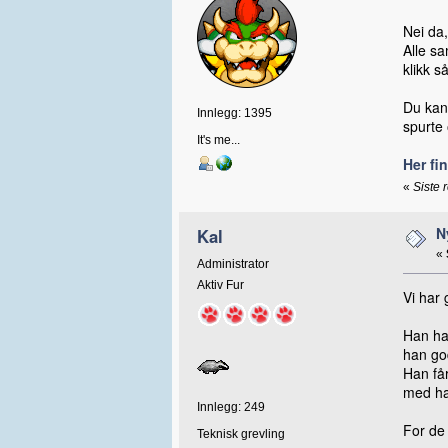
Nei da
Alle sa
klikk s
Du kan
Innlegg: 1395
spurte 
It's me...
Her fi
«
Siste 
N
Kal
«
Administrator
Aktiv Fur
Vi har 
Han har
han go
Han få
med ham
Innlegg: 249
For de
Teknisk grevling