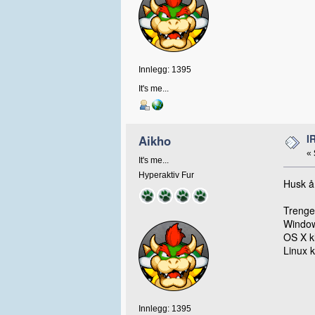
Innlegg: 1395
It's me...
I
Aikho
«
It's me...
Hyperaktiv Fur
Husk å
Trenger
Window
OS X k
Linux k
Innlegg: 1395