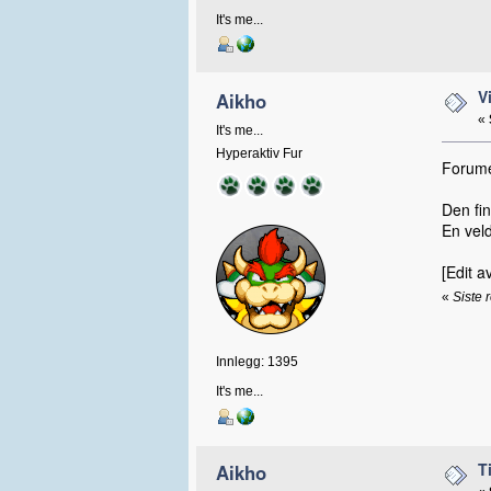
It's me...
V
Aikho
«
It's me...
Hyperaktiv Fur
Forumet
Den fi
En veld
[Edit a
«
Siste 
Innlegg: 1395
It's me...
T
Aikho