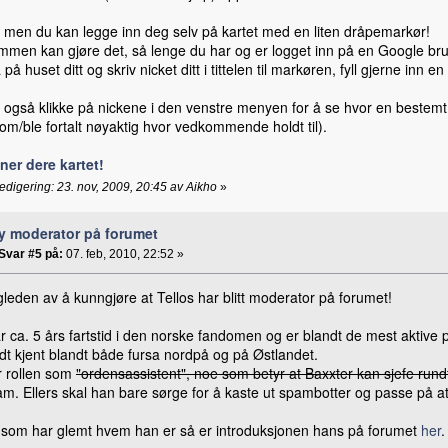
, men du kan legge inn deg selv på kartet med en liten dråpemarkør!
mmen kan gjøre det, så lenge du har og er logget inn på en Google bruk
å på huset ditt og skriv nicket ditt i tittelen til markøren, fyll gjerne inn en
 også klikke på nickene i den venstre menyen for å se hvor en bestemt 
om/ble fortalt nøyaktig hvor vedkommende holdt til).
nner dere kartet!
redigering: 23. nov, 2009, 20:45 av Aikho
»
y moderator på forumet
Svar #5 på:
07. feb, 2010, 22:52 »
gleden av å kunngjøre at Tellos har blitt moderator på forumet!
 ca. 5 års fartstid i den norske fandomen og er blandt de mest aktive 
dt kjent blandt både fursa nordpå og på Østlandet.
r rollen som
"ordensassistent", noe som betyr at Baxxter kan sjefe run
. Ellers skal han bare sørge for å kaste ut spambotter og passe på at a
 som har glemt hvem han er så er introduksjonen hans på forumet
her
.