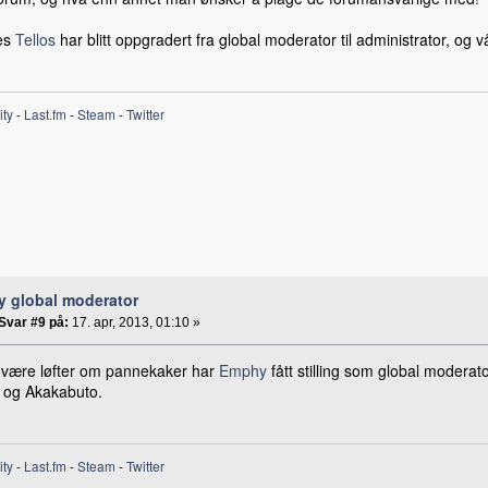
les
Tellos
har blitt oppgradert fra global moderator til administrator, og v
ity
-
Last.fm
-
Steam
-
Twitter
y global moderator
Svar #9 på:
17. apr, 2013, 01:10 »
 være løfter om pannekaker har
Emphy
fått stilling som global moderat
, og Akakabuto.
ity
-
Last.fm
-
Steam
-
Twitter