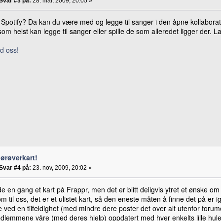
Svar #3 på:
28. mai, 2009, 20:05 »
Spotify? Da kan du være med og legge til sanger i den åpne kollaborat
m helst kan legge til sanger eller spille de som alleredet ligger der. L
d oss!
jørøverkart!
Svar #4 på:
23. nov, 2009, 20:02 »
e en gang et kart på Frappr, men det er blitt deligvis ytret et ønske om et
om til oss, det er et ulistet kart, så den eneste måten å finne det på er 
e ved en tilfeldighet (med mindre dere poster det over alt utenfor forume
edlemmene våre (med deres hjelp) oppdatert med hver enkelts lille hule