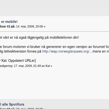
i er mobile!
Svar #2 på:
14. mar, 2009, 20:00 »
 vårt er nå også tilgjengelig på mobiltelefonen din!
ne forum-motoren vi bruker nå genererer en egen versjon av forumet for
ig lettvektversion finnes på
http://wap.norwegianpaws.org/
, mens en me
v Kal: Oppdatert URLer]
redigering: 17. mar, 2009, 01:49 av Kal
»
il alle Spotifurs