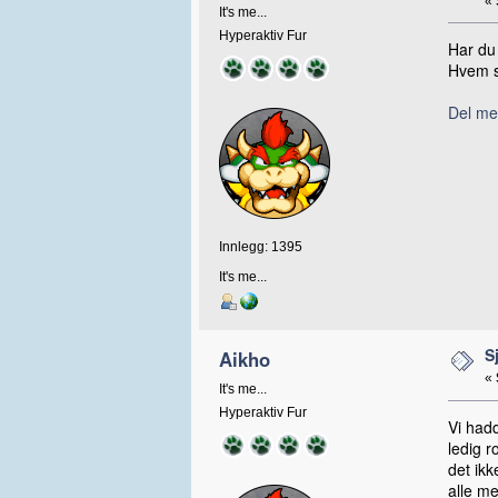
«
It's me...
Hyperaktiv Fur
Har du 
Hvem so
Del me
Innlegg: 1395
It's me...
S
Aikho
«
It's me...
Hyperaktiv Fur
Vi hadd
ledig r
det ikk
alle m