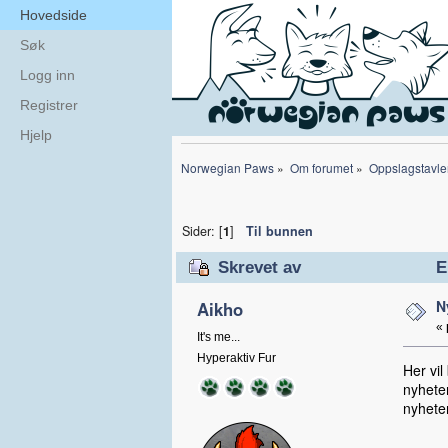
Hovedside
Søk
Logg inn
Registrer
Hjelp
Norwegian Paws
»
Om forumet
»
Oppslagstavle
Sider: [
1
]
Til bunnen
Skrevet av
E
N
Aikho
«
It's me...
Hyperaktiv Fur
Her vil
nyheter
nyhete