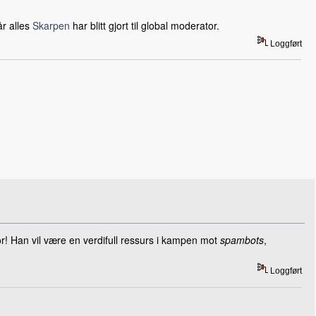
år alles
Skarpen
har blitt gjort til global moderator.
Loggført
or! Han vil være en verdifull ressurs i kampen mot
spambots
,
Loggført