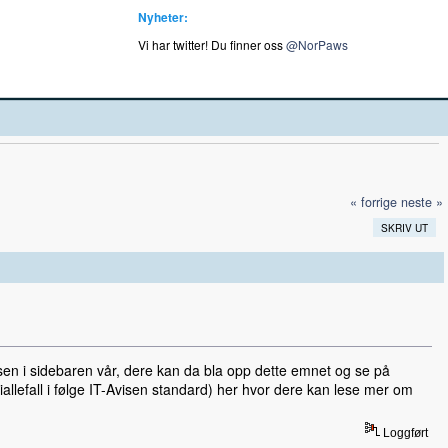
Nyheter:
Vi har twitter! Du finner oss
@NorPaws
« forrige
neste »
SKRIV UT
ksen i sidebaren vår, dere kan da bla opp dette emnet og se på
 (iallefall i følge IT-Avisen standard) her hvor dere kan lese mer om
Loggført