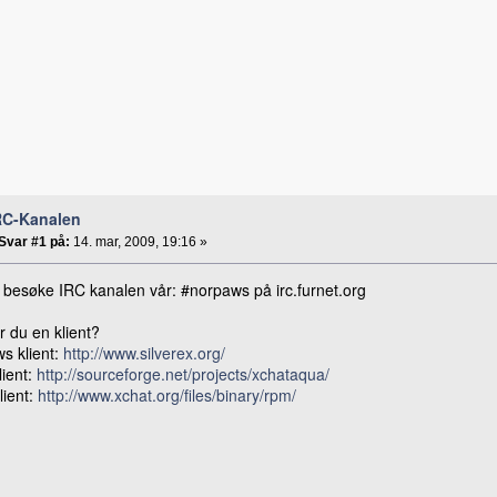
RC-Kanalen
Svar #1 på:
14. mar, 2009, 19:16 »
 besøke IRC kanalen vår: #norpaws på irc.furnet.org
 du en klient?
s klient:
http://www.silverex.org/
lient:
http://sourceforge.net/projects/xchataqua/
lient:
http://www.xchat.org/files/binary/rpm/