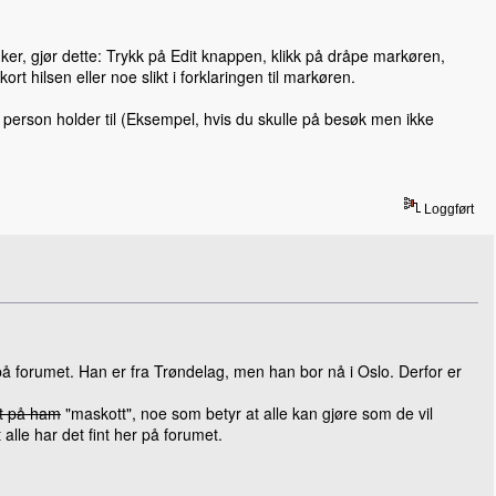
er, gjør dette: Trykk på Edit knappen, klikk på dråpe markøren,
 kort hilsen eller noe slikt i forklaringen til markøren.
person holder til (Eksempel, hvis du skulle på besøk men ikke
Loggført
på forumet. Han er fra Trøndelag, men han bor nå i Oslo. Derfor er
dt på ham
"maskott", noe som betyr at alle kan gjøre som de vil
lle har det fint her på forumet.