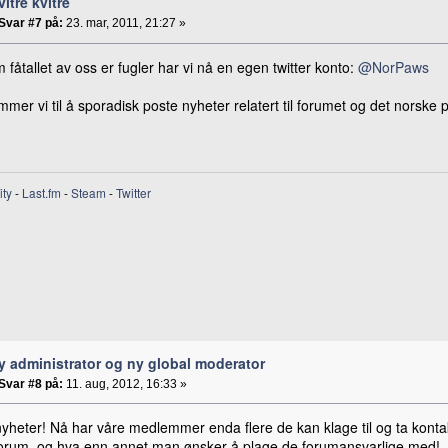
vitre kvitre
Svar #7 på:
23. mar, 2011, 21:27 »
 fåtallet av oss er fugler har vi nå en egen twitter konto:
@NorPaws
mer vi til å sporadisk poste nyheter relatert til forumet og det norske p
ity
-
Last.fm
-
Steam
-
Twitter
y administrator og ny global moderator
Svar #8 på:
11. aug, 2012, 16:33 »
heter! Nå har våre medlemmer enda flere de kan klage til og ta kontakt 
orum, og hva enn annet man ønsker å plage de forumansvarlige med!