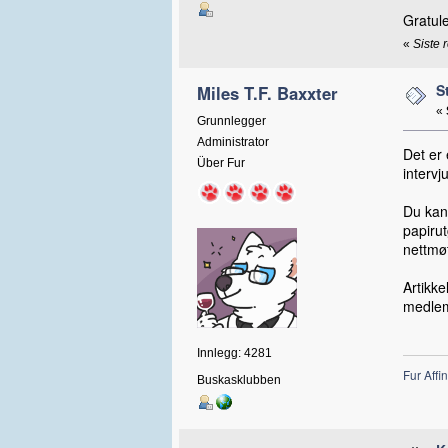
Gratule
«
Siste 
S
Miles T.F. Baxxter
«
Grunnlegger
Administrator
Det er 
Über Fur
intervj
Du kan
papiru
nettmø
Artikk
medle
Innlegg: 4281
Fur Affin
Buskasklubben