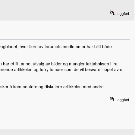
Loggført
 Dagbladet, hvor flere av forumets medlemmer har blitt både
n har et litt annet utvalg av bilder og mangler faktaboksen i fra
ende artikkelen og furry temaer som de vil besvare i løpet av et
 ønsker å kommentere og diskutere artikkelen med andre
Loggført