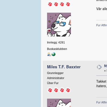
Vår al
Fur Affin
Innlegg: 4281
Buskasklubben
N
Miles T.F. Baxxter
«
Grunnlegger
Administrator
Takket
Über Fur
haters
Fur Affin